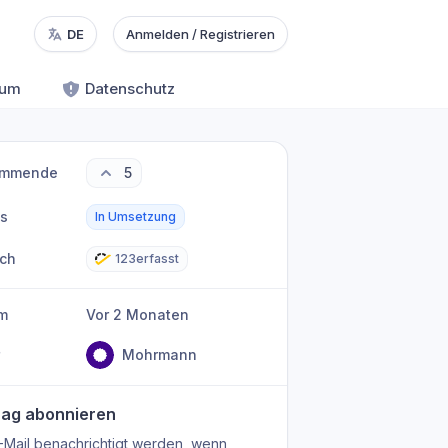
DE
Anmelden / Registrieren
sum
Datenschutz
immende
5
us
In Umsetzung
ich
123erfasst
m
Vor 2 Monaten
r
Mohrmann
rag abonnieren
-Mail benachrichtigt werden, wenn