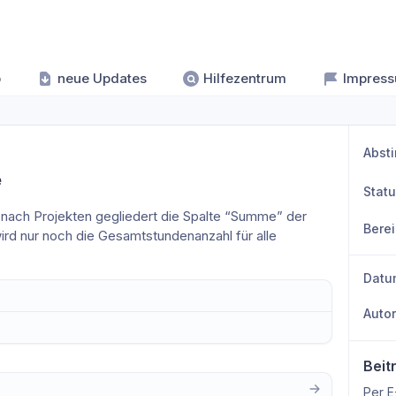
p
neue Updates
Hilfezentrum
Impres
Abst
e
Stat
e nach Projekten gegliedert die Spalte “Summe” der 
Bere
ird nur noch die Gesamtstundenanzahl für alle 
Datu
Auto
Beit
Per E