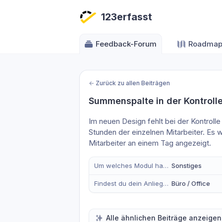
123erfasst
Feedback-Forum
Roadma
←
Zurück zu allen Beiträgen
Summenspalte in der Kontroll
Im neuen Design fehlt bei der Kontroll
Stunden der einzelnen Mitarbeiter. Es w
Mitarbeiter an einem Tag angezeigt.
Um welches Modul handelt es sich?
Sonstiges
Findest du dein Anliegen eher in der mobilen App, im Büro oder in Beidem?
Büro / Office
Alle ähnlichen Beiträge anzeigen