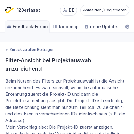
123erfasst
DE
Anmelden / Registrieren
Feedback-Forum
Roadmap
neue Updates
H
←
Zurück zu allen Beiträgen
Filter-Ansicht bei Projektauswahl 
unzureichend
Beim Nutzen des Filters zur Projektauswahl ist die Ansicht 
unzureichend. Es wäre sinnvoll, wenn die automatische 
Erkennung zuerst die Projekt-ID und dann die 
Projektbeschreibung ausgibt. Die Projekt-ID ist eindeutig, 
die Bezeichnung sieht man nur zum Teil (ca. 20 Zeichen?) 
und dies kann in verschiedenen IDs identisch sein (z.B. die 
Adresse).
Mein Vorschlag also: Die Projekt-ID zuerst anzeigen. 
Alternativ kann auch die Voransicht im Filter auf deutlich 