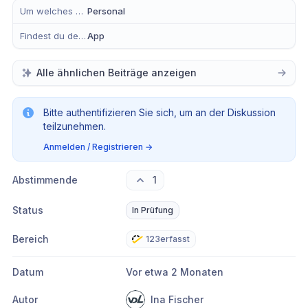
Um welches Modul handelt es sich?
Personal
Findest du dein Anliegen eher in der mobilen App, im Büro oder in Beidem?
App
Alle ähnlichen Beiträge anzeigen
Bitte authentifizieren Sie sich, um an der Diskussion
teilzunehmen.
Anmelden / Registrieren
→
Abstimmende
1
Status
In Prüfung
Bereich
123erfasst
Datum
Vor etwa 2 Monaten
Autor
Ina Fischer